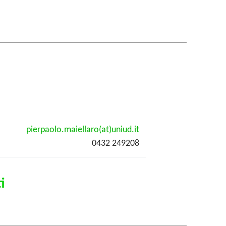
pierpaolo.maiellaro(at)uniud.it
0432 249208
i